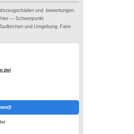
ahrzeugschäden und -bewertungen.
achter — Schwerpunkt
 Taufkirchen und Umgebung. Faire
n.de/
hen
ter
n