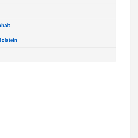
halt
olstein