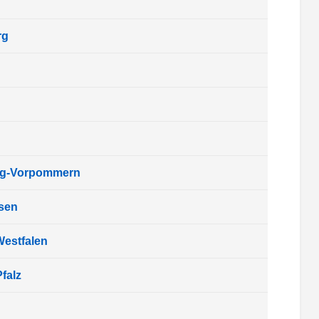
rg
rg-Vorpommern
sen
Westfalen
falz