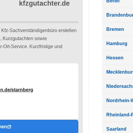
Berlin
Brandenbu
Bremen
 Kfz-Sachverständigenbüro erstellen
n, Kurzgutachten sowie
Hamburg
Ort-Service. Kurzfristige und
Hessen
Mecklenbu
Niedersach
n.de/starnberg
Nordrhein-
Rheinland-P
hen
Saarland