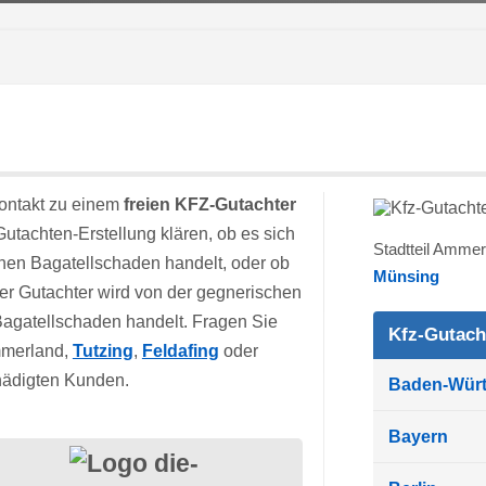
ontakt zu einem
freien KFZ-Gutachter
 Gutachten-Erstellung klären, ob es sich
Stadtteil Amme
nen Bagatellschaden handelt, oder ob
Münsing
er Gutachter wird von der gegnerischen
 Bagatellschaden handelt. Fragen Sie
Kfz-Gutach
mmerland,
Tutzing
,
Feldafing
oder
chädigten Kunden.
Baden-Wür
Bayern