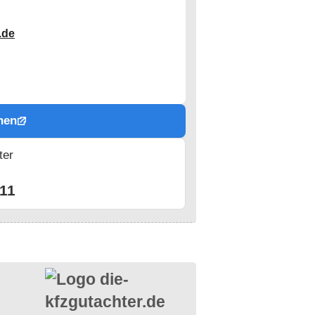
.de
hen
ter
n
11