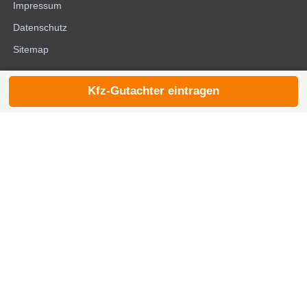
Impressum
Datenschutz
Sitemap
Kfz-Gutachter eintragen
© 2026 die-kfzgutachter.de |
noindex