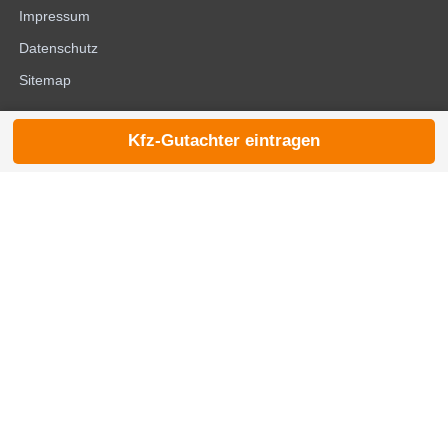
Impressum
Datenschutz
Sitemap
Kfz-Gutachter eintragen
© 2026 die-kfzgutachter.de |
noindex