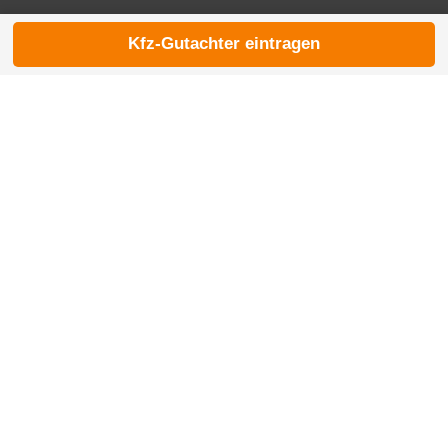
Kfz-Gutachter eintragen
© 2026 die-kfzgutachter.de |
noindex