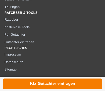
Thüringen
RATGEBER & TOOLS
Ratgeber
Kostenlose Tools
Für Gutachter
Gutachter eintragen
RECHTLICHES
Impressum
Datenschutz
Sitemap
Kfz-Gutachter eintragen
© 2026 die-kfzgutachter.de |
noindex