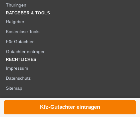
Thüringen
RATGEBER & TOOLS
Ratgeber
Kostenlose Tools
Für Gutachter
Gutachter eintragen
RECHTLICHES
Impressum
Datenschutz
Sitemap
Kfz-Gutachter eintragen
© 2026 die-kfzgutachter.de |
noindex