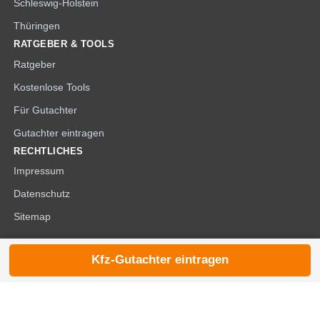
Schleswig-Holstein
Thüringen
RATGEBER & TOOLS
Ratgeber
Kostenlose Tools
Für Gutachter
Gutachter eintragen
RECHTLICHES
Impressum
Datenschutz
Sitemap
Kfz-Gutachter eintragen
© 2026 die-kfzgutachter.de |
noindex