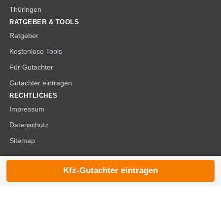
Thüringen
RATGEBER & TOOLS
Ratgeber
Kostenlose Tools
Für Gutachter
Gutachter eintragen
RECHTLICHES
Impressum
Datenschutz
Sitemap
Kfz-Gutachter eintragen
© 2026 die-kfzgutachter.de |
noindex