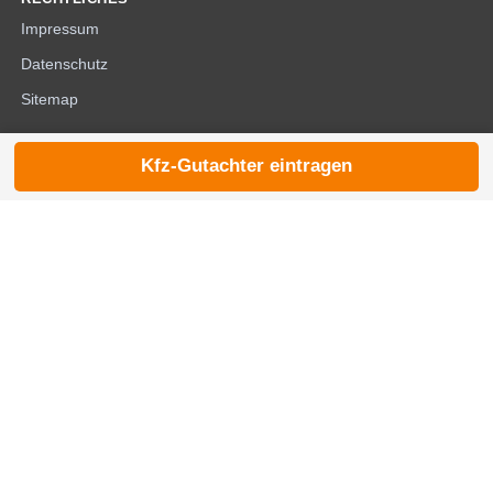
Impressum
Datenschutz
Sitemap
Kfz-Gutachter eintragen
© 2026 die-kfzgutachter.de |
noindex