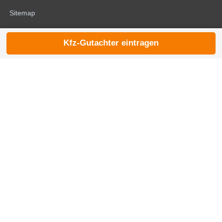
Sitemap
Kfz-Gutachter eintragen
© 2026 die-kfzgutachter.de |
noindex